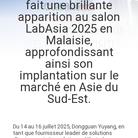
fait une brillante
apparition au salon
VISITE
D'USINE
LabAsia 2025 en
Malaisie,
CONTACTEZ-
approfondissant
NOUS
ainsi son
implantation sur le
NOUVELLES
marché en Asie du
DEMANDEZ
Sud-Est.
UNE
CITATION
Du 14 au 16 juillet 2025, Dongguan Yuyang, en
tant que fournisseur leader de solutions
PLAN