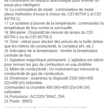
de combustion se déplace automatique pour réaliser un
essai plus intelligent.
La commutation de mode : commutateur de mode
16.
(deux méthodes d'essai à choisir de, CEI 60754-1 et CEI
60754-2).
Le système d'alarme de la température : commandez la
17.
température de four contre la surchauffe.
Minuterie : Dispositif de mesure de temps du CEI
18.
60754-1 ou du CEI 60754-2.
Tiroir : utilisé pour stocker des pièces de la boîte (telles
19.
que les mètres de conductivité, le compteur pH, etc.)
Indicateur de la température : montre la température
20.
centrale de four.
Agitateur magnétique permanent : L'agitateur est utilisé
21.
pour remuer les gaz de combustion en eau distillée.
Mètre de conductivité : Un instrument qui mesurait la
22.
conductivité de gaz de combustion.
Dimension : examinez le dispositif 1500 (W)×450
23.
(D)×400 (H) millimètre
commandez la chambre 400 (W)×400 (D)×240 (H)
millimètre
Puissance : AC220V 50HZ, 25A
24.
Poids : 80KG
25.