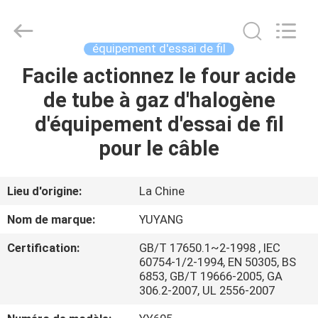
DONGGUAN
YUYANG
INSTRUMENT
CO.,
LTD.
équipement d'essai de fil
All
Rights
Facile actionnez le four acide
MAISON
Reserved.
de tube à gaz d'halogène
PRODUITS
d'équipement d'essai de fil
pour le câble
VR
SHOW
Lieu d'origine:
La Chine
Nom de marque:
YUYANG
AU
Certification:
GB/T 17650.1~2-1998 , IEC
SUJET
60754-1/2-1994, EN 50305, BS
6853, GB/T 19666-2005, GA
DE
306.2-2007, UL 2556-2007
NOUS