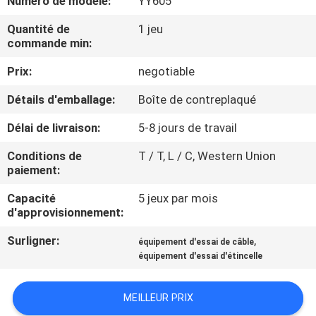
Numéro de modèle:
YY605
Quantité de
1 jeu
VISITE
commande min:
D'USINE
Prix:
negotiable
CONTACTEZ-
Détails d'emballage:
Boîte de contreplaqué
NOUS
Délai de livraison:
5-8 jours de travail
Conditions de
T / T, L / C, Western Union
NOUVELLES
paiement:
Capacité
5 jeux par mois
d'approvisionnement:
DEMANDEZ
UNE
Surligner:
,
équipement d'essai de câble
équipement d'essai d'étincelle
CITATION
MEILLEUR PRIX
PLAN