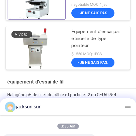
Measure for Wire and
negotiable MOQ:1 jeu
Cable
- JE NE SAIS PAS.
Équipement d'essai par
étincelle de type
pointeur
$1550 MOQ:1PCS
- JE NE SAIS PAS.
équipement d'essai de fil
Halogène pH de fil et de câble et partie et 2 du CEI 60754
d'équipement d'essai de conductivité
jackson.sun
Facile actionnez le four acide de tube à gaz d'halogène
d'équipement d'essai de fil pour le câble
3:35 AM
℃ de la haute précision 50 | machine d'essai de fil de lueur de
960 ℃ avec le CEI 60695-2